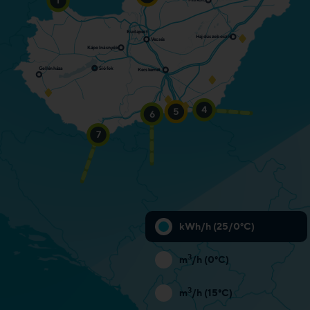
Bejövő: 462.500 kWh/h
Budapest
Hajdúszoboszló
V
ecsés
K
ápolnásnyék
Siófok
Gellénháza
K
ecskemét
Bejövő: 3.493.000 kWh/h
4
5
6
Bejövő: 10.012.000 kWh/h
Bejövő: 1.045.000 kWh/h
N/A
7
kWh/h (25/0°C)
3
m
/h (0°C)
3
m
/h (15°C)