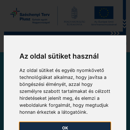
A MOL-CSOPORT TAGJA
Az oldal sütiket használ
Aktuális gázáramok az FGSZ Zrt. nagynyomású
Az oldal sütiket és egyéb nyomkövető
földgázszállító vezetékrendszerén
technológiákat alkalmaz, hogy javítsa a
böngészési élményét, azzal hogy
Hazai vételezések és betáplálások
személyre szabott tartalmakat és célzott
hirdetéseket jelenít meg, és elemzi a
További adatok
weboldalunk forgalmát, hogy megtudjuk
honnan érkeztek a látogatóink.
Historikus napi gázegyenleg
OK
Biometán betáplálás