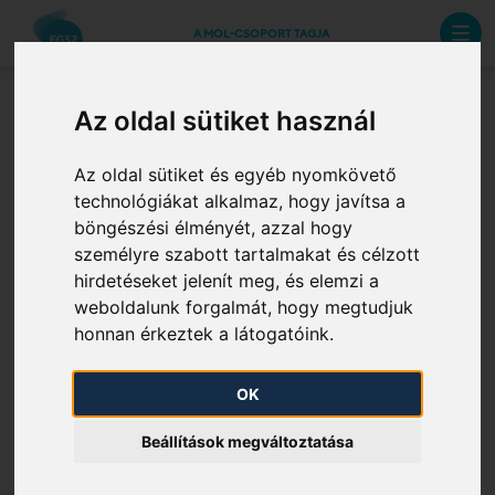
A MOL-CSOPORT TAGJA
Kérdőíveink
Az oldal sütiket használ
Az oldal sütiket és egyéb nyomkövető
Földgázszállító Zrt.
technológiákat alkalmaz, hogy javítsa a
böngészési élményét, azzal hogy
Kérdőívek
személyre szabott tartalmakat és célzott
hirdetéseket jelenít meg, és elemzi a
weboldalunk forgalmát, hogy megtudjuk
honnan érkeztek a látogatóink.
ADATLAP MÉRŐESZKÖZ KALIBRÁLÁSÁHOZ
OK
FGSZ Zrt. Hálózat- és Rendszerirányítás Kalibráló
laboratórium.
Beállítások megváltoztatása
2026. 08. 10.