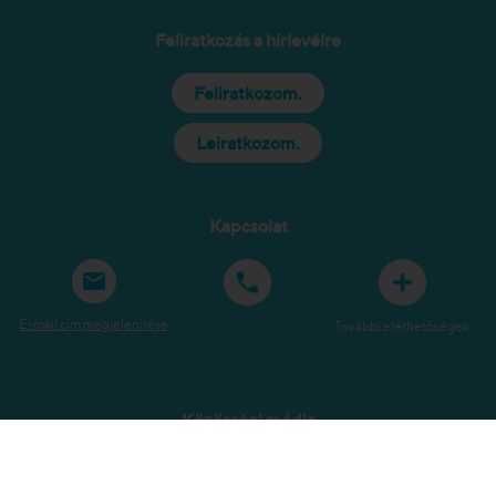
Feliratkozás a hírlevélre
Feliratkozom.
Leiratkozom.
Kapcsolat
E-mail cím megjelenítése
További elérhetőségek
Közösségi média