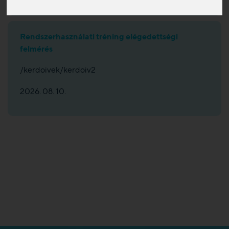
Rendszerhasználati tréning elégedettségi
felmérés
/kerdoivek/kerdoiv2
2026. 08. 10.