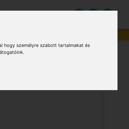
zolgáltatások
HU
Beszállítók
al hogy személyre szabott tartalmakat és
átogatóink.