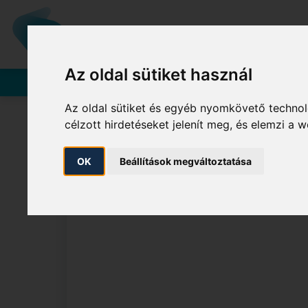
Vállalatunk
A MOL-CSOPORT TAGJA
Az oldal sütiket használ
Rendszerhasználók
Az oldal sütiket és egyéb nyomkövető technol
célzott hirdetéseket jelenít meg, és elemzi a
OK
Beállítások megváltoztatása