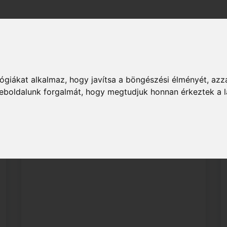
Publikációk
A földgázról
Karrier
Üzleti s
Rendszerüzemeltetők
ógiákat alkalmaz, hogy javítsa a böngészési élményét, azz
 weboldalunk forgalmát, hogy megtudjuk honnan érkeztek a l
Beszállítók