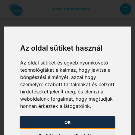
A MOL-CSOPORT TAGJA
Az oldal sütiket használ
Az FGSZ Földgázszállító Zrt.
panaszkezelési felülete
Az oldal sütiket és egyéb nyomkövető
technológiákat alkalmaz, hogy javítsa a
böngészési élményét, azzal hogy
személyre szabott tartalmakat és célzott
Az FGSZ Földgázszállító Zrt.-vel
hirdetéseket jelenít meg, és elemzi a
kapcsolatos panasz / reklamáció
weboldalunk forgalmát, hogy megtudjuk
honnan érkeztek a látogatóink.
bejelentése
OK
Az FGSZ Földgázszállító Zrt. a tulajdonosa és
üzemeltetője a Magyarország területét