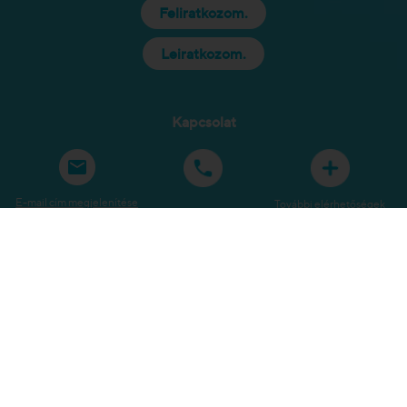
Feliratkozom.
Leiratkozom.
Kapcsolat
E-mail cím megjelenítése
További elérhetőségek
Közösségi média
Oldaltérkép
Jogi tudnivalók
Adatvédelem
Szerzői jogok
Kérdőíveink
Panaszbejelentés