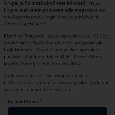
*-gal jelölt mezők kitöltése kötelező
A
. Kérjük,
e-mail címét pontosan adja meg
hogy
részünkre,
mivel azon keresztül fogja Társaságunk felvenni
Önnel a kapcsolatot!
Kizárólag földgázszállítással kapcsolatos, az FGSZ Zrt.
működéséhez közvetlenül kapcsolódó panaszokat
tudjuk fogadni. Más intézményekkel kapcsolatos
panaszát, kérjük, az adott cég felé intézze, ebben
közvetítő szerepet nem tudunk vállalni.
A releváns panaszok Társaságunkhoz való
beérkezéséről automatikus visszaigazolást fog kapni
az űrlapon megadott e-mail címre.
*
Bejelentő neve