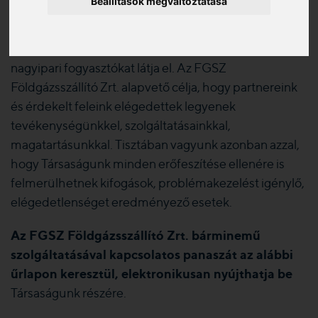
Beállítások megváltoztatása
behálózó nagynyomású földgázszállító
vezetékrendszernek, amely a
gázszolgáltató társaságokat, erőműveket és a
nagyipari fogyasztókat látja el. Az FGSZ
Földgázsszállító Zrt. alapvető célja, hogy partnereink
és érdekelt feleink elégedettek legyenek
tevékenységünkkel, szolgáltatásainkkal,
magatartásunkkal. Tisztában vagyunk azonban azzal,
hogy Társaságunk minden erőfeszítése ellenére is
felmerülhetnek kifogások, problémakezelést igénylő,
elégedetlenséget eredményező esetek.
Az FGSZ Földgázsszállító Zrt. bárminemű
szolgáltatásával kapcsolatos panaszát az alábbi
űrlapon keresztül, elektronikusan nyújthatja be
Társaságunk részére.