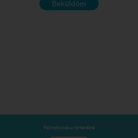
Beküldöm
Feliratkozás a hírlevélre