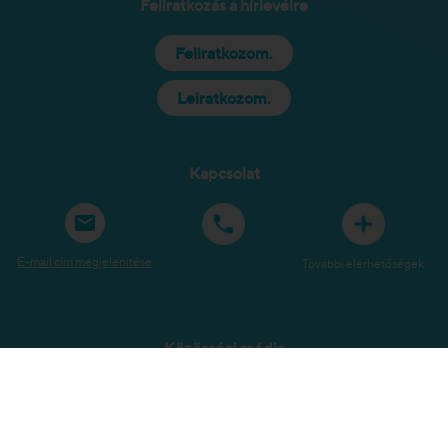
Feliratkozás a hírlevélre
Feliratkozom.
Leiratkozom.
Kapcsolat
E-mail cím megjelenítése
További elérhetőségek
Közösségi média
Oldaltérkép
Jogi tudnivalók